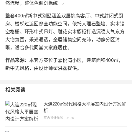
然流畅，整体色调沉稳统一。
整套400㎡新中式别墅涵盖双层挑高客厅、中式封闭式厨
房、楼梯过渡回廊全功能空间，依托大理石整墙、实木镂
空格栅、环形中式吊灯、雕花实木橱柜打造沉稳大气东方
大宅氛围，采光通透，全屋储物空间充沛，动静分区清
晰，适合多代同堂大家庭居住。
作品来源：
本套方案位于嘉悦湾小区，建筑面积400㎡，
新中式风格，由设计师翟洪磊提供。
相关阅读
大连220㎡现代风格大平层室内设计方案解
析
室内设计作品
05-26