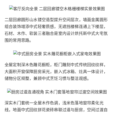
二层回廊圆形山水镂空造型提升空间层次，墙面金属圆形
组合装饰增添中式轻奢质感，无遮挡楼梯连通上下楼层，
石材、木作、软装三者融合是室内设计烘托新中式大宅氛
围的常用思路。
全屋定制深木色雕花橱柜，柜门雕刻中式传统回纹纹样，
大面积开窗保障厨房采光，嵌入式冰箱、灶具一体设计，
储物分区规整，兼顾中式烹饪习惯与整洁观感。
深实木门套统一全屋木作色调，浅米色落地窗帘柔化光
线，地面中式回纹拼花瓷砖串联过道与厨房，空间过渡自