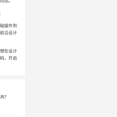
颖而出。
基础操作到
前沿设计
想在设计
码，开启
机构？