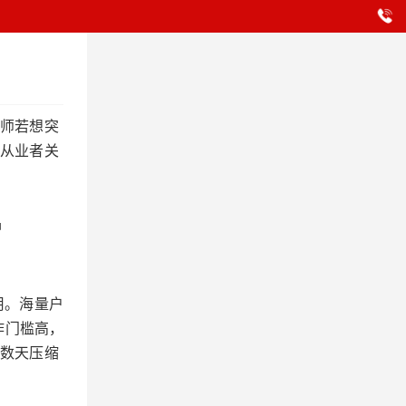
师若想突
从业者关
用。海量户
作门槛高，
数天压缩