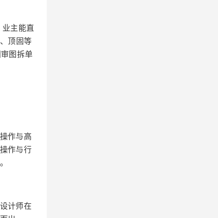
，业主能直
曼、顶固等
固审图拆单
础操作与高
操作与行
力。
设计师在