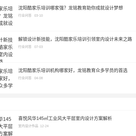
沈阳酷家乐培训哪家强？龙铭教育助你成就设计梦想
行业问答
03-10
解锁设计新技能，沈阳酷家乐培训引领室内设计未来之路
行业问答
07-03
沈阳酷家乐培训机构哪家好，龙铭教育众多学员的首选
行业问答
04-08
喜悦风华145㎡工业风大平层室内设计方案解析
室内设计作品
12-24